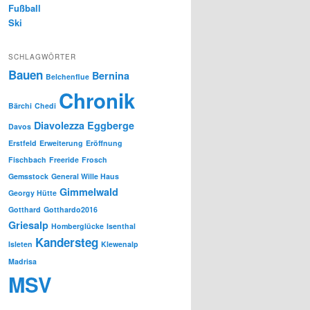
Fußball
Ski
SCHLAGWÖRTER
Bauen
Bernina
Belchenflue
Chronik
Bärchi
Chedi
Diavolezza
Eggberge
Davos
Erstfeld
Erweiterung
Eröffnung
Fischbach
Freeride
Frosch
Gemsstock
General Wille Haus
Gimmelwald
Georgy Hütte
Gotthard
Gotthardo2016
Griesalp
Homberglücke
Isenthal
Kandersteg
Isleten
Klewenalp
Madrisa
MSV