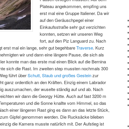
Plateau angekommen, empfing uns
erst mal eine Gruppe Italiener. Da wir
auf den Geräuschpegel einer
Einkaufsstraße sehr gut verzichten
konnten, setzen wir unseren Weg
fort, auf den Piz Languard zu. Nach
lgt erst mal ein lange, sehr gut begehbare
Traverse
. Kurz
nehmigten wir und dann eine längere Pause, die sich als
 Hier konnte man das erste mal einen Blick auf die Bernina
ohnte sich die Rast. Im zweiten step mussten nochmals 300
eg führt über
Schutt, Staub und großes Gestein
zur
ht ganz ordentlich an den Kräften. Einzig einem Labrador
ig auszumachen, der wuselte ständig auf und ab. Nach
reichten wir dann die Georgy Hütte. Auch auf fast 3200 m
 Temperaturen und die Sonne knallte vom Himmel, so das
ach einer längeren Rast ging es dann an das letzte Stück,
zum Gipfel genommen werden. Die Rucksäcke blieben
einzig die Kamera musste natürlich mit. Der Aufstieg ist