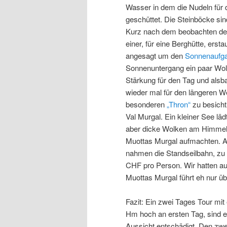
Wasser in dem die Nudeln für
geschüttet. Die Steinböcke sind
Kurz nach dem beobachten d
einer, für eine Berghütte, er
angesagt um den
Sonnenaufg
Sonnenuntergang ein paar Wol
Stärkung für den Tag und alsb
wieder mal für den längeren We
besonderen
„Thron“
zu besicht
Val Murgal. Ein kleiner See lä
aber dicke Wolken am Himmel,
Muottas Murgal aufmachten. Au
nahmen die Standseilbahn, zu 
CHF pro Person. Wir hatten a
Muottas Murgal führt eh nur üb
Fazit: Ein zwei Tages Tour mi
Hm hoch an ersten Tag, sind e
Aussicht entschädigt. Den zwe