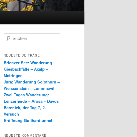
S
u
c
h
NEUESTE BEITRÄGE
e
Brienzer See: Wanderung
n
Giesbachfälle – Axalp –
Meiringen
Jura: Wanderung Solothurn –
Weissenstein – Lommiswil
Zwei Tages Wanderung:
Lenzerheide – Arosa – Davos
Bärentek, der Tag 7, 2.
Versuch
Eröffnung Gotthardtunnel
NEUESTE KOMMENTARE