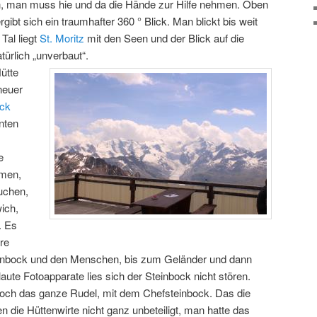
 man muss hie und da die Hände zur Hilfe nehmen. Oben
bt sich ein traumhafter 360 ° Blick. Man blickt bis weit
 Tal liegt
St. Moritz
mit den Seen und der Blick auf die
atürlich „unverbaut“.
ütte
neuer
ock
nten
e
mmen,
auchen,
ich,
. Es
are
nbock und den Menschen, bis zum Geländer und dann
aute Fotoapparate lies sich der Steinbock nicht stören.
ch das ganze Rudel, mit dem Chefsteinbock. Das die
die Hüttenwirte nicht ganz unbeteiligt, man hatte das