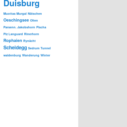
Duisburg
Muottas Murgal
Nätschen
Oeschingsee
Olten
Parsenn. Jakobshorn
Pischa
Piz Languard
Rinerhorn
Rophaien
Rynächt
Scheidegg
Sedrum
Tunnel
waldenburg
Wanderung
Winter