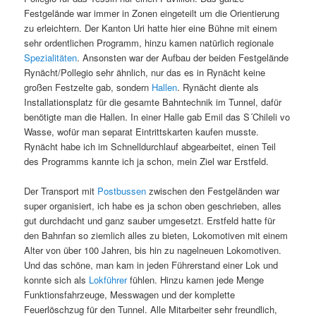
Festgelände war immer in Zonen eingeteilt um die Orientierung
zu erleichtern. Der Kanton Uri hatte hier eine Bühne mit einem
sehr ordentlichen Programm, hinzu kamen natürlich regionale
Spezialitäten
. Ansonsten war der Aufbau der beiden Festgelände
Rynächt/Pollegio sehr ähnlich, nur das es in Rynächt keine
großen Festzelte gab, sondern
Hallen
. Rynächt diente als
Installationsplatz für die gesamte Bahntechnik im Tunnel, dafür
benötigte man die Hallen. In einer Halle gab Emil das S´Chileli vo
Wasse, wofür man separat Eintrittskarten kaufen musste.
Rynächt habe ich im Schnelldurchlauf abgearbeitet, einen Teil
des Programms kannte ich ja schon, mein Ziel war Erstfeld.
Der Transport mit
Postbussen
zwischen den Festgeländen war
super organisiert, ich habe es ja schon oben geschrieben, alles
gut durchdacht und ganz sauber umgesetzt. Erstfeld hatte für
den Bahnfan so ziemlich alles zu bieten, Lokomotiven mit einem
Alter von über 100 Jahren, bis hin zu nagelneuen Lokomotiven.
Und das schöne, man kam in jeden Führerstand einer Lok und
konnte sich als
Lokführer
fühlen. Hinzu kamen jede Menge
Funktionsfahrzeuge, Messwagen und der komplette
Feuerlöschzug für den Tunnel. Alle Mitarbeiter sehr freundlich,