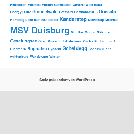
Fischbach
Freeride
Frosch
Gemsstock
General Wille Haus
Gimmelwald
Griesalp
Georgy Hütte
Gotthard
Gotthardo2016
Kandersteg
Homberglücke
Isenthal
Isleten
Klewenalp
Madrisa
MSV Duisburg
Muottas Murgal
Nätschen
Oeschingsee
Olten
Parsenn. Jakobshorn
Pischa
Piz Languard
Scheidegg
Rophaien
Rinerhorn
Rynächt
Sedrum
Tunnel
waldenburg
Wanderung
Winter
Stolz präsentiert von WordPress