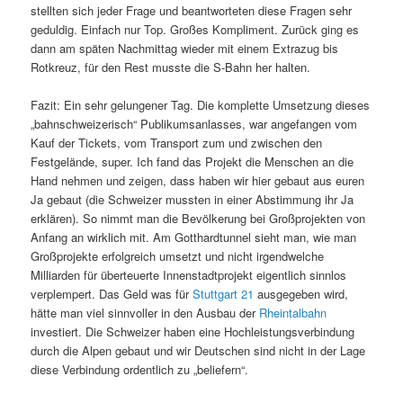
stellten sich jeder Frage und beantworteten diese Fragen sehr
geduldig. Einfach nur Top. Großes Kompliment. Zurück ging es
dann am späten Nachmittag wieder mit einem Extrazug bis
Rotkreuz, für den Rest musste die S-Bahn her halten.
Fazit: Ein sehr gelungener Tag. Die komplette Umsetzung dieses
„bahnschweizerisch“ Publikumsanlasses, war angefangen vom
Kauf der Tickets, vom Transport zum und zwischen den
Festgelände, super. Ich fand das Projekt die Menschen an die
Hand nehmen und zeigen, dass haben wir hier gebaut aus euren
Ja gebaut (die Schweizer mussten in einer Abstimmung ihr Ja
erklären). So nimmt man die Bevölkerung bei Großprojekten von
Anfang an wirklich mit. Am Gotthardtunnel sieht man, wie man
Großprojekte erfolgreich umsetzt und nicht irgendwelche
Milliarden für überteuerte Innenstadtprojekt eigentlich sinnlos
verplempert. Das Geld was für
Stuttgart 21
ausgegeben wird,
hätte man viel sinnvoller in den Ausbau der
Rheintalbahn
investiert. Die Schweizer haben eine Hochleistungsverbindung
durch die Alpen gebaut und wir Deutschen sind nicht in der Lage
diese Verbindung ordentlich zu „beliefern“.