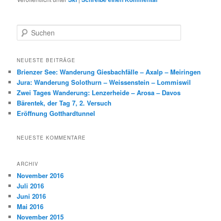
S
u
c
h
NEUESTE BEITRÄGE
e
Brienzer See: Wanderung Giesbachfälle – Axalp – Meiringen
n
Jura: Wanderung Solothurn – Weissenstein – Lommiswil
Zwei Tages Wanderung: Lenzerheide – Arosa – Davos
Bärentek, der Tag 7, 2. Versuch
Eröffnung Gotthardtunnel
NEUESTE KOMMENTARE
ARCHIV
November 2016
Juli 2016
Juni 2016
Mai 2016
November 2015