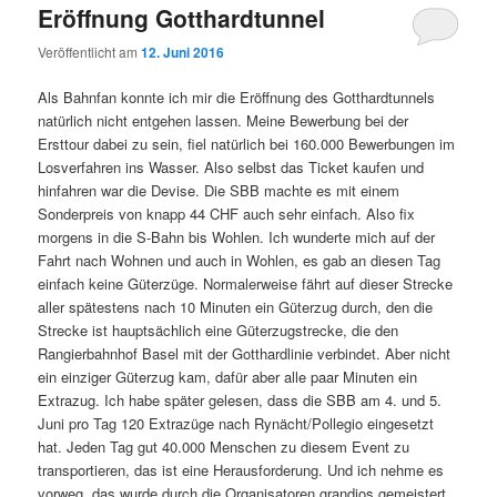
Eröffnung Gotthardtunnel
Veröffentlicht am
12. Juni 2016
Als Bahnfan konnte ich mir die Eröffnung des Gotthardtunnels
natürlich nicht entgehen lassen. Meine Bewerbung bei der
Ersttour dabei zu sein, fiel natürlich bei 160.000 Bewerbungen im
Losverfahren ins Wasser. Also selbst das Ticket kaufen und
hinfahren war die Devise. Die SBB machte es mit einem
Sonderpreis von knapp 44 CHF auch sehr einfach. Also fix
morgens in die S-Bahn bis Wohlen. Ich wunderte mich auf der
Fahrt nach Wohnen und auch in Wohlen, es gab an diesen Tag
einfach keine Güterzüge. Normalerweise fährt auf dieser Strecke
aller spätestens nach 10 Minuten ein Güterzug durch, den die
Strecke ist hauptsächlich eine Güterzugstrecke, die den
Rangierbahnhof Basel mit der Gotthardlinie verbindet. Aber nicht
ein einziger Güterzug kam, dafür aber alle paar Minuten ein
Extrazug. Ich habe später gelesen, dass die SBB am 4. und 5.
Juni pro Tag 120 Extrazüge nach Rynächt/Pollegio eingesetzt
hat. Jeden Tag gut 40.000 Menschen zu diesem Event zu
transportieren, das ist eine Herausforderung. Und ich nehme es
vorweg, das wurde durch die Organisatoren grandios gemeistert.