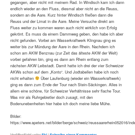
gegangen, aber nicht mit meinem Rad. In Windisch kam ich dann
endlich wieder an den Fluss, diesmal aber nicht an die Reuss,
sondern an die Aare. Kurz hinter Windisch fließen dann die
Reuss und der Limat in die Aare. Meine Versuche direkt am
Fluss weiter zu kommen waren auch nicht wirklich von Erfolg
gekrönt. Es muss da einem Dammweg geben, den habe ich aber
nicht gefunden. Vorbei am Wasserkraftwerk Klingnau ging es
weiter bis zur Mündung der Aare in den Rhein. Nachdem ich
schon am AKW Benznau (zur Zeit das älteste AKW der Welt)
vorbei gefahren bin, ging es dann am Rhein entlang zum
nächsten AKW Leibstadt. Damit hatte ich drei der vier Schweizer
AKWs schon auf dem „Konto“. Und Jodtabellen habe ich noch
nicht erhalten
Über Laufenburg (wieder ein Wasserkraftwerk)
ging es dann zum Ende der Tour nach Stein-Säckingen. Alles in
allem eine schöne, für Schweizer Verhältnisse sehr flache Tour.
Was mir als Ruhrgebietler doch zusagt, mit den
Bodenunebenheiten hier habe ich doch meine liebe Mühe.
Bilder:
https://www.apeters.net/bilder/berge/schweiz/reussaarerhein052016/ind
Veröffentlicht unter
Ski
|
Schreibe einen Kommentar