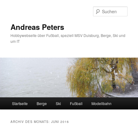
Zum
Zum
primären
sekundären
Such
Inhalt
Inhalt
springen
springen
Andreas Peters
Hobbywebseite über Fußball, speziell MSV Duisburg, Berge, Ski und
um IT
Hauptmenü
Startseite
Berge
Ski
Fußball
Modellbahn
ARCHIV DES MONATS:
JUNI 2016