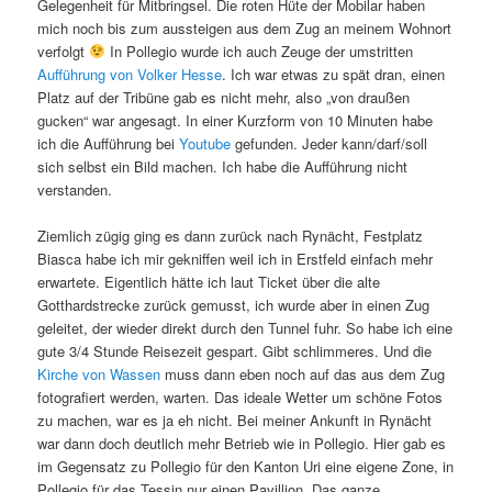
Gelegenheit für Mitbringsel. Die roten Hüte der Mobilar haben
mich noch bis zum aussteigen aus dem Zug an meinem Wohnort
verfolgt
In Pollegio wurde ich auch Zeuge der umstritten
Aufführung von Volker Hesse
. Ich war etwas zu spät dran, einen
Platz auf der Tribüne gab es nicht mehr, also „von draußen
gucken“ war angesagt. In einer Kurzform von 10 Minuten habe
ich die Aufführung bei
Youtube
gefunden. Jeder kann/darf/soll
sich selbst ein Bild machen. Ich habe die Aufführung nicht
verstanden.
Ziemlich zügig ging es dann zurück nach Rynächt, Festplatz
Biasca habe ich mir gekniffen weil ich in Erstfeld einfach mehr
erwartete. Eigentlich hätte ich laut Ticket über die alte
Gotthardstrecke zurück gemusst, ich wurde aber in einen Zug
geleitet, der wieder direkt durch den Tunnel fuhr. So habe ich eine
gute 3/4 Stunde Reisezeit gespart. Gibt schlimmeres. Und die
Kirche von Wassen
muss dann eben noch auf das aus dem Zug
fotografiert werden, warten. Das ideale Wetter um schöne Fotos
zu machen, war es ja eh nicht. Bei meiner Ankunft in Rynächt
war dann doch deutlich mehr Betrieb wie in Pollegio. Hier gab es
im Gegensatz zu Pollegio für den Kanton Uri eine eigene Zone, in
Pollegio für das Tessin nur einen Pavillion. Das ganze