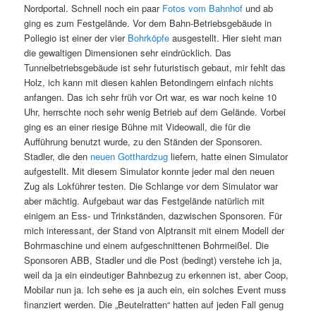
Nordportal. Schnell noch ein paar
Fotos vom Bahnhof
und ab
ging es zum Festgelände. Vor dem Bahn-Betriebsgebäude in
Pollegio ist einer der vier
Bohrköpfe
ausgestellt. Hier sieht man
die gewaltigen Dimensionen sehr eindrücklich. Das
Tunnelbetriebsgebäude ist sehr futuristisch gebaut, mir fehlt das
Holz, ich kann mit diesen kahlen Betondingern einfach nichts
anfangen. Das ich sehr früh vor Ort war, es war noch keine 10
Uhr, herrschte noch sehr wenig Betrieb auf dem Gelände. Vorbei
ging es an einer riesige Bühne mit Videowall, die für die
Aufführung benutzt wurde, zu den Ständen der Sponsoren.
Stadler, die den
neuen Gotthardzug
liefern, hatte einen Simulator
aufgestellt. Mit diesem Simulator konnte jeder mal den neuen
Zug als Lokführer testen. Die Schlange vor dem Simulator war
aber mächtig. Aufgebaut war das Festgelände natürlich mit
einigem an Ess- und Trinkständen, dazwischen Sponsoren. Für
mich interessant, der Stand von Alptransit mit einem Modell der
Bohrmaschine und einem aufgeschnittenen Bohrmeißel. Die
Sponsoren ABB, Stadler und die Post (bedingt) verstehe ich ja,
weil da ja ein eindeutiger Bahnbezug zu erkennen ist, aber Coop,
Mobilar nun ja. Ich sehe es ja auch ein, ein solches Event muss
finanziert werden. Die „Beutelratten“ hatten auf jeden Fall genug