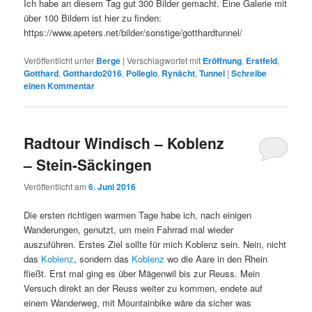
Ich habe an diesem Tag gut 300 Bilder gemacht. Eine Galerie mit
über 100 Bildern ist hier zu finden:
https://www.apeters.net/bilder/sonstige/gotthardtunnel/
Veröffentlicht unter
Berge
|
Verschlagwortet mit
Eröffnung
,
Erstfeld
,
Gotthard
,
Gotthardo2016
,
Pollegio
,
Rynächt
,
Tunnel
|
Schreibe
einen Kommentar
Radtour Windisch – Koblenz
– Stein-Säckingen
Veröffentlicht am
6. Juni 2016
Die ersten richtigen warmen Tage habe ich, nach einigen
Wanderungen, genutzt, um mein Fahrrad mal wieder
auszuführen. Erstes Ziel sollte für mich Koblenz sein. Nein, nicht
das
Koblenz
, sondern das
Koblenz
wo die Aare in den Rhein
fließt. Erst mal ging es über Mägenwil bis zur Reuss. Mein
Versuch direkt an der Reuss weiter zu kommen, endete auf
einem Wanderweg, mit Mountainbike wäre da sicher was