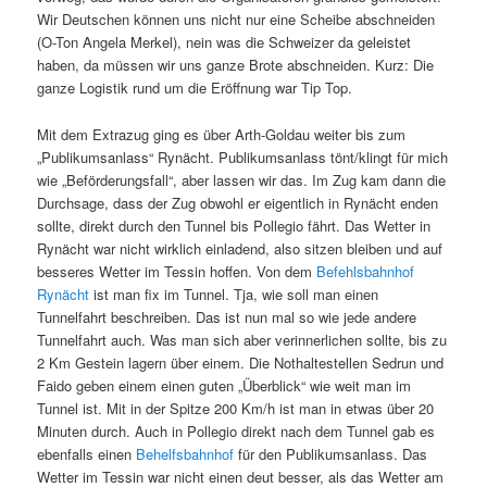
Wir Deutschen können uns nicht nur eine Scheibe abschneiden
(O-Ton Angela Merkel), nein was die Schweizer da geleistet
haben, da müssen wir uns ganze Brote abschneiden. Kurz: Die
ganze Logistik rund um die Eröffnung war Tip Top.
Mit dem Extrazug ging es über Arth-Goldau weiter bis zum
„Publikumsanlass“ Rynächt. Publikumsanlass tönt/klingt für mich
wie „Beförderungsfall“, aber lassen wir das. Im Zug kam dann die
Durchsage, dass der Zug obwohl er eigentlich in Rynächt enden
sollte, direkt durch den Tunnel bis Pollegio fährt. Das Wetter in
Rynächt war nicht wirklich einladend, also sitzen bleiben und auf
besseres Wetter im Tessin hoffen. Von dem
Befehlsbahnhof
Rynächt
ist man fix im Tunnel. Tja, wie soll man einen
Tunnelfahrt beschreiben. Das ist nun mal so wie jede andere
Tunnelfahrt auch. Was man sich aber verinnerlichen sollte, bis zu
2 Km Gestein lagern über einem. Die Nothaltestellen Sedrun und
Faido geben einem einen guten „Überblick“ wie weit man im
Tunnel ist. Mit in der Spitze 200 Km/h ist man in etwas über 20
Minuten durch. Auch in Pollegio direkt nach dem Tunnel gab es
ebenfalls einen
Behelfsbahnhof
für den Publikumsanlass. Das
Wetter im Tessin war nicht einen deut besser, als das Wetter am